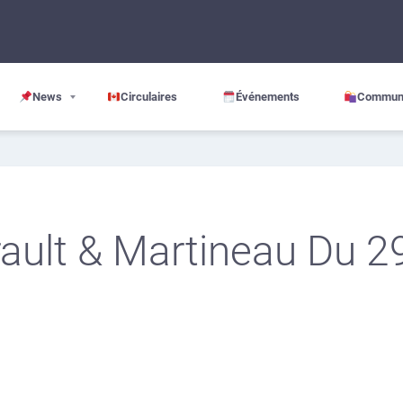
News
Circulaires
Événements
Commun
rault & Martineau Du 29