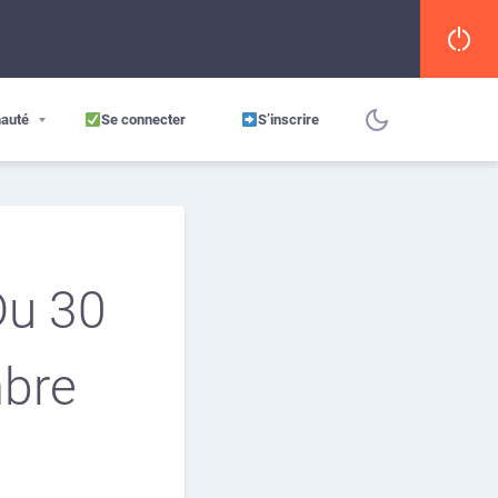
auté
Se connecter
S’inscrire
Du 30
bre