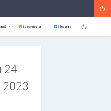
auté
Se connecter
S’inscrire
u 24
e 2023