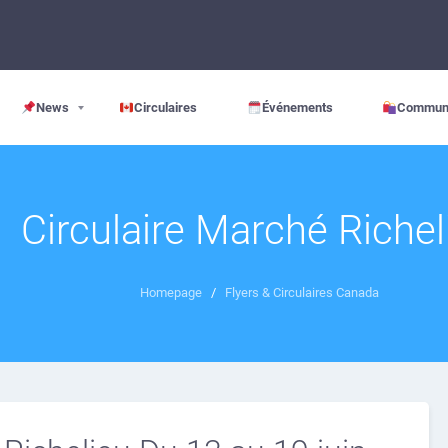
News
Circulaires
Événements
Commun
Circulaire Marché Richel
Homepage
/
Flyers & Circulaires Canada