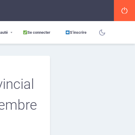
auté
Se connecter
S’inscrire
vincial
vembre