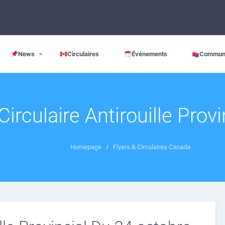
News
Circulaires
Événements
Commun
Circulaire Antirouille Provi
Homepage
/
Flyers & Circulaires Canada