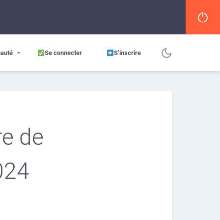
auté
Se connecter
S’inscrire
re de
024